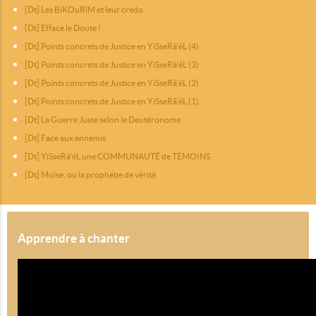
[Dt] Les BiKOuRîM et leur credo
[Dt] Efface le Doute !
[Dt] Points concrets de Justice en YiSseRâ‘éL (4)
[Dt] Points concrets de Justice en YiSseRâ‘éL (3)
[Dt] Points concrets de Justice en YiSseRâ‘éL (2)
[Dt] Points concrets de Justice en YiSseRâ‘éL (1)
[Dt] La Guerre Juste selon le Deutéronome
[Dt] Face aux ennemis
[Dt] YiSseRâ‘éL une COMMUNAUTÉ de TÉMOINS
[Dt] Moïse, ou la prophétie de vérité
Apprendre à chanter