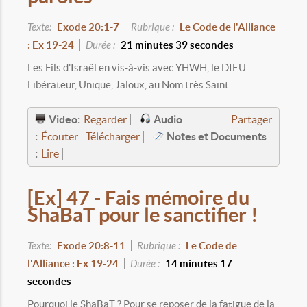
Texte:
Exode 20:1-7
Rubrique :
Le Code de l'Alliance
: Ex 19-24
Durée :
21 minutes 39 secondes
Les Fils d'Israël en vis-à-vis avec YHWH, le DIEU
Libérateur, Unique, Jaloux, au Nom très Saint.
Video:
Audio
Regarder
Partager
:
Notes et Documents
Écouter
Télécharger
:
Lire
[Ex] 47 - Fais mémoire du
ShaBaT pour le sanctifier !
Texte:
Exode 20:8-11
Rubrique :
Le Code de
l'Alliance : Ex 19-24
Durée :
14 minutes 17
secondes
Pourquoi le ShaBaT ? Pour se reposer de la fatigue de la