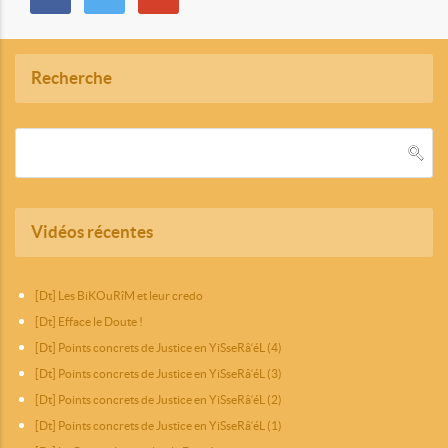
Recherche
Vidéos récentes
[Dt] Les BiKOuRîM et leur credo
[Dt] Efface le Doute !
[Dt] Points concrets de Justice en YiSseRâ‘éL (4)
[Dt] Points concrets de Justice en YiSseRâ‘éL (3)
[Dt] Points concrets de Justice en YiSseRâ‘éL (2)
[Dt] Points concrets de Justice en YiSseRâ‘éL (1)