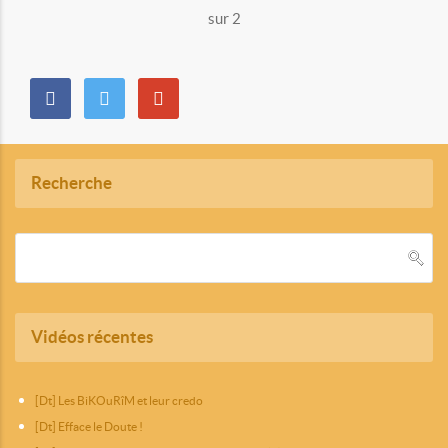
sur 2
Recherche
Vidéos récentes
[Dt] Les BiKOuRîM et leur credo
[Dt] Efface le Doute !