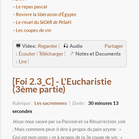
– Le repas pascal
– Revivre la libération d’Égypte
– Le rituel du
SèDèR de PèSaH
.
– Les coupes de vin
Video:
Audio
Regarder
Partager
:
Notes et Documents
Écouter
Télécharger
:
Lire
[Foi 2.3_C] - L'Eucharistie
(3ème partie)
Rubrique :
Les sacrements
Durée :
30 minutes 13
secondes
Jésus nous sauve par sa Passion et sa Résurrection, soit
; Mais comment peut-il dire à propos du pain azyme :
«
Ceci est mon corps »
et à propos de la 3e coupe de vin :
«